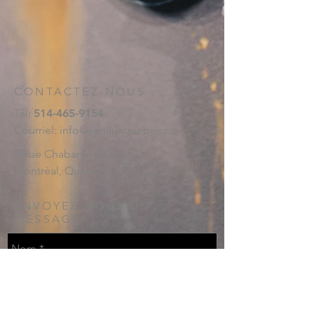
CONTACTEZ-NOUS
Tél:
514-465-9154
Courriel:
info@veniluxquebec.ca
5 Rue Chabanel O.
Montréal, Québec, H2N 1C2
ENVOYEZ-NOUS UN
MESSAGE